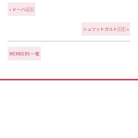
« ドーハ🇶🇦
シュツットガルト🇩🇪 »
MEMBERS 一覧