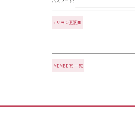
パスワード:
« リヨン🇫🇷🍫
MEMBERS 一覧