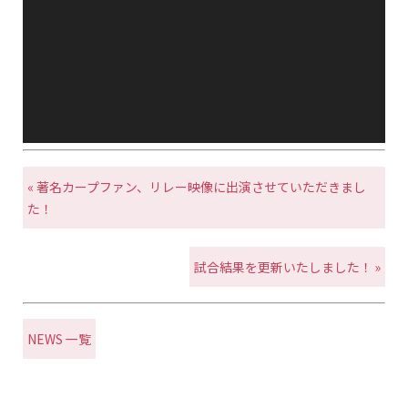
レ
ー
ヤ
ー
« 著名カープファン、リレー映像に出演させていただきまし
た！
試合結果を更新いたしました！ »
NEWS 一覧