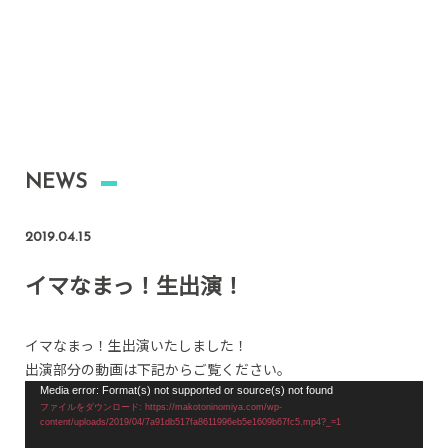
NEWS
2019.04.15
イマなまっ！生出演！
イマなまっ！生出演いたしました！
出演部分の動画は下記からご覧ください。
動
Media error: Format(s) not supported or source(s) not found
ファイルをダウンロード: https://makotoninomiya.com/wp-
画
content/uploads/2019/04/7a91db517fa8611996eb5e1609b67fc5.mp4?_=1
プ